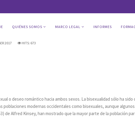
ME
QUIÉNES SOMOS
MARCO LEGAL
INFORMES
FORMAC
ER 2017
HITS: 673
xual o deseo romántico hacia ambos sexos. La bisexualidad sólo ha sido 
as poblaciones modernas occidentales como bisexuales, aunque algunos 
3) de Alfred Kinsey, han mostrado que la mayor parte de la población pa