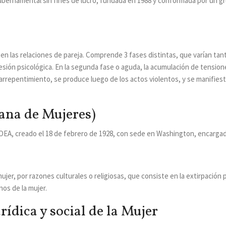
 gubernamental sin fines de lucro, fundada en 1988 y conformada por un
a en las relaciones de pareja. Comprende 3 fases distintas, que varían ta
esión psicológica. En la segunda fase o aguda, la acumulación de tension
el arrepentimiento, se produce luego de los actos violentos, y se manifie
ana de Mujeres)
EA, creado el 18 de febrero de 1928, con sede en Washington, encargado
er, por razones culturales o religiosas, que consiste en la extirpación par
os de la mujer.
ídica y social de la Mujer