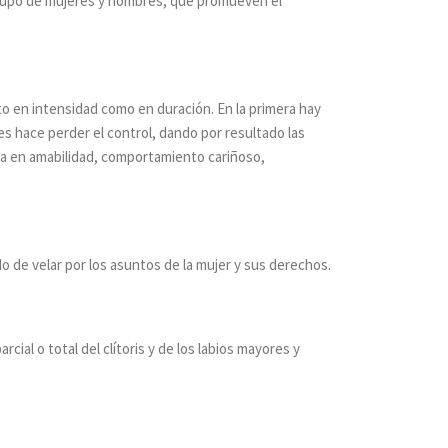
 grupo de mujeres y hombres, que promueven el
nto en intensidad como en duración. En la primera hay
es hace perder el control, dando por resultado las
sta en amabilidad, comportamiento cariñoso,
 de velar por los asuntos de la mujer y sus derechos.
cial o total del clítoris y de los labios mayores y